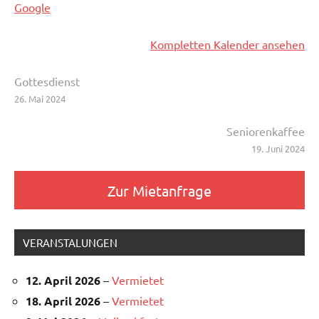
Google
Kompletten Kalender ansehen
Beitragsnavigation
Gottesdienst
26. Mai 2024
Seniorenkaffee
19. Juni 2024
Zur Mietanfrage
VERANSTALUNGEN
12. April 2026
–
Vermietet
18. April 2026
–
Vermietet