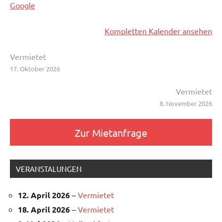
Google
Kompletten Kalender ansehen
Beitragsnavigation
Vermietet
17. Oktober 2026
Vermietet
8. November 2026
Zur Mietanfrage
VERANSTALUNGEN
12. April 2026
–
Vermietet
18. April 2026
–
Vermietet