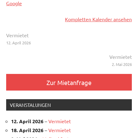
Google
Kompletten Kalender ansehen
Beitragsnavigation
Vermietet
12. April 2026
Vermietet
2. Mai 2026
Zur Mietanfrage
VERANSTALUNGEN
12. April 2026
–
Vermietet
18. April 2026
–
Vermietet