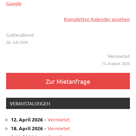
Google
Kompletten Kalender ansehen
Beitragsnavigation
Gottesdienst
26. Juli 2026
Vermietet
15. August 2026
Zur Mietanfrage
VERANSTALUNGEN
12. April 2026
–
Vermietet
18. April 2026
–
Vermietet