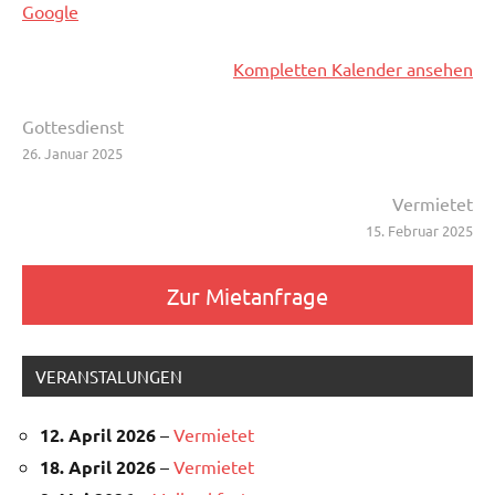
Google
Kompletten Kalender ansehen
Beitragsnavigation
Gottesdienst
26. Januar 2025
Vermietet
15. Februar 2025
Zur Mietanfrage
VERANSTALUNGEN
12. April 2026
–
Vermietet
18. April 2026
–
Vermietet