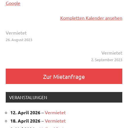
Google
Kompletten Kalender ansehen
Beitragsnavigation
Vermietet
26. August 2023
Vermietet
2. September 2023
Zur Mietanfrage
VERANSTALUNGEN
12. April 2026
–
Vermietet
18. April 2026
–
Vermietet