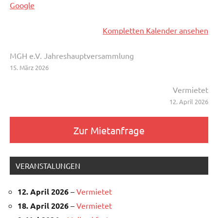
Google
Kompletten Kalender ansehen
Beitragsnavigation
MGH e.V. Jahreshauptversammlung
15. März 2026
Vermietet
12. April 2026
Zur Mietanfrage
VERANSTALUNGEN
12. April 2026
–
Vermietet
18. April 2026
–
Vermietet