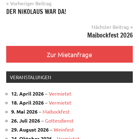
Beitragsnavigation
Vorheriger Beitrag
DER NIKOLAUS WAR DA!
Nächster Beitrag
Maibockfest 2026
Zur Mietanfrage
VERANSTALUNGEN
12. April 2026
–
Vermietet
18. April 2026
–
Vermietet
9. Mai 2026
–
Maibockfest
26. Juli 2026
–
Gottesdienst
29. August 2026
–
Weinfest
24. Oktober 2026
–
Vermietet