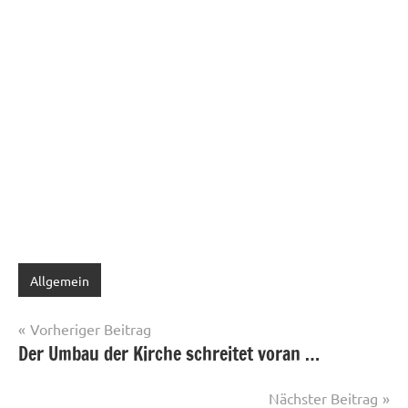
Allgemein
Beitragsnavigation
Vorheriger Beitrag
Der Umbau der Kirche schreitet voran …
Nächster Beitrag