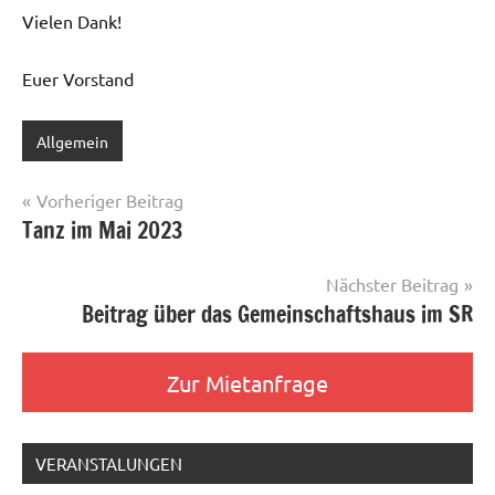
Vielen Dank!
Euer Vorstand
Allgemein
Beitragsnavigation
Vorheriger Beitrag
Tanz im Mai 2023
Nächster Beitrag
Beitrag über das Gemeinschaftshaus im SR
Zur Mietanfrage
VERANSTALUNGEN