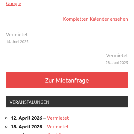
Google
Kompletten Kalender ansehen
Beitragsnavigation
Vermietet
14. Juni 2025
Vermietet
28. Juni 2025
Zur Mietanfrage
VERANSTALUNGEN
12. April 2026
–
Vermietet
18. April 2026
–
Vermietet