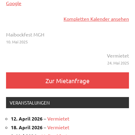
Google
Kompletten Kalender ansehen
Beitragsnavigation
Maibockfest MGH
10. Mai 2025
Vermietet
24. Mai 2025
Zur Mietanfrage
VERANSTALUNGEN
12. April 2026
–
Vermietet
18. April 2026
–
Vermietet